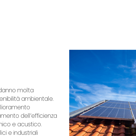
o danno molta
enibilità ambientale.
iglioramento
mento dell’efficienza
mico e acustico.
ici e industriali