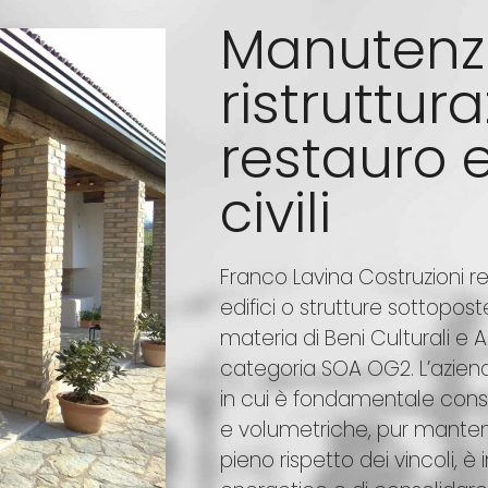
Manutenz
ristruttur
restauro ed
civili
Franco Lavina Costruzioni rea
edifici o strutture sottoposte
materia di Beni Culturali e Am
categoria SOA OG2. L’azien
in cui è fondamentale conse
e volumetriche, pur mantenen
pieno rispetto dei vincoli, è 