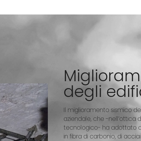
Miglioram
degli edifi
Il miglioramento sismico degl
aziendale, che -nell’ottic
tecnologico- ha adottato an
in fibra di carbonio, di acciai