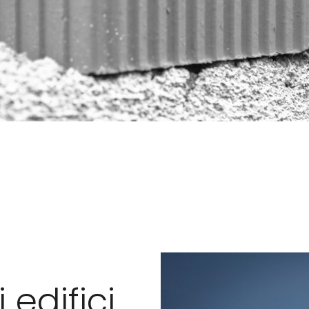
izi
 edifici