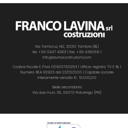
Via Tambruz, 142, 32010 Tambre (BL)
tel. +39 0437 49101 | fax. +39 438056
|
info@lavinacostruzioni.com
Codice fiscale E P.Iva 00920760253 | Ufficio registro TV E BL |
Numero REA 82923 dal 23/02/000 | Capitale sociale
interamente versato € 51.000,00
Sede secondaria:
Via due muri, 35, 33070 Polcenigo (PN)