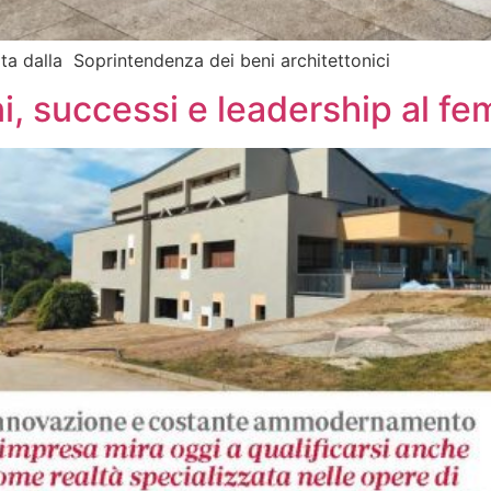
ata dalla Soprintendenza dei beni architettonici
 successi e leadership al fe