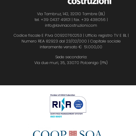
Via Tambruz, 142, 32010 Tambre (BL)
tel. +39 0437 49101 | fax. +39 438056
|
info@lavinacostruzioni.com
Codice fiscale E P.Iva 00920760253 | Ufficio registro TV E BL |
Numero REA 82923 dal 23/02/000 | Capitale sociale
interamente versato € 51.000,00
Sede secondaria:
Via due muri, 35, 33070 Polcenigo (PN)