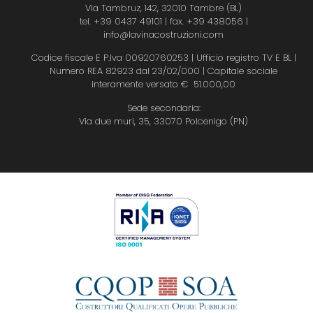
Via Tambruz, 142, 32010 Tambre (BL)
tel. +39 0437 49101 | fax. +39 438056
|
info@lavinacostruzioni.com
Codice fiscale E P.Iva 00920760253 | Ufficio registro TV E BL |
Numero REA 82923 dal 23/02/000 | Capitale sociale
interamente versato € 51.000,00
Sede secondaria:
Via due muri, 35, 33070 Polcenigo (PN)