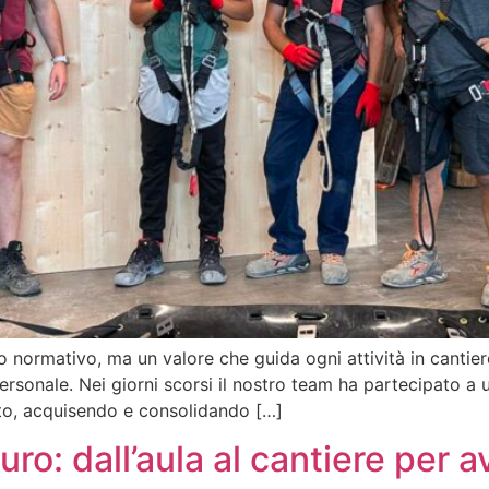
o normativo, ma un valore che guida ogni attività in cantie
sonale. Nei giorni scorsi il nostro team ha partecipato a un
nto, acquisendo e consolidando […]
o: dall’aula al cantiere per av