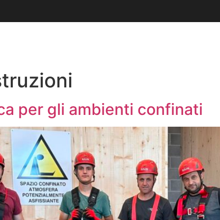
AREE DI INTERVENTO
REALIZZAZIONI
truzioni
a per gli ambienti confinati